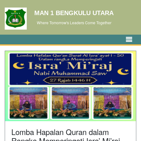
MAN 1 BENGKULU UTARA
Where Tomorrow's Leaders Come Together
Lomba Hapalan Quran dalam
Rangka Memperingati Isra’ Mi’raj