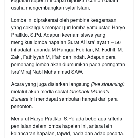
kegiatan seperti ini dapat dijadikan contoh dalam
usaha mengembangkan syiar Islam.
Lomba ini diprakarsai oleh pembina keagamaan
yang sekaligus menjadi juri lomba yaitu ustad Haryo
Pratikto, S.Pd. Adapun keenam siswa yang
mengikuti lomba hapalan Surat Al Isra’ ayat 1 – 50
ini adalah ananda M Rangga Febrian, M. Fadhil, M.
Zaki, Fathiyyah M, Iffah dan Indah. Adapun para
pemenang lomba akan diumumkan pada peringatan
Isra’Miraj Nabi Muhammad SAW.
Acara yang juga disiarkan langsung
(live streaming)
melalui akun media sosial
facebook Mansatu
Buntara
ini mendapat sambutan hangat dari para
penonton.
Menurut Haryo Pratikto, S.Pd ada beberapa kriteria
penilaian dalam lomba hapalan ini, antara lain
kelancaran hapalan, tajwid, nada dan adab peserta.