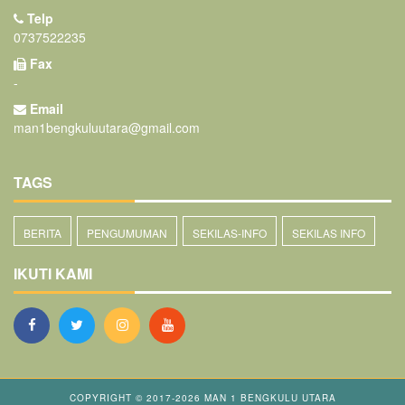
Telp
0737522235
Fax
-
Email
man1bengkuluutara@gmail.com
TAGS
BERITA
PENGUMUMAN
SEKILAS-INFO
SEKILAS INFO
IKUTI KAMI
COPYRIGHT © 2017-2026
MAN 1 BENGKULU UTARA