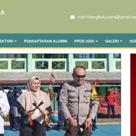
RA
man1bengkuluutara@gmail.c
EKTORI
PENDAFTARAN ALUMNI
PPDB 2026
GALERI
HU