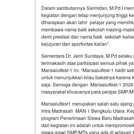
Dalam sambutannya Sarmidan, M.Pd.I meny
kegiatan dengan tetap menjunjung tinggi keb
diharapkan akan lahir pelajar yang memilik
membawa nama baik sekolah masing-masing
demi prestasi dan nama baik sekolah kalia
kejujuran dan sportivitas kalian”.
Sementara Dr. Jemi Sundaya, M.Pd selak
terimakasih atas partisipasi semua pihak 
Mansalutfest-1 ini. “Mansalutfest-1 hadir 
untuk menunjukkan kilau bakatnya karena ke
saja. Semoga dengan Mansalutfest-1 2026
masyarakat khususnya para pelajar SMP/M
Mansalutfest1 merupakan salah satu ajang 
Intra Madrasah MAN 1 Bengkulu Utara. Keg
program Penerimaan Siswa Baru Madrasah 
dari kegiatan ini adalah untuk mempromo
siswa-siswi SMP/MTs yang ada di wilayah 