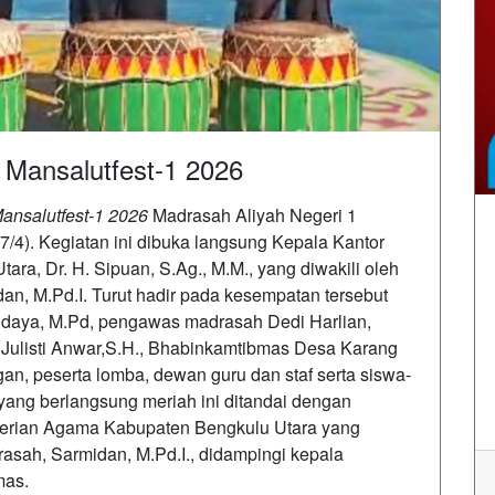
 Mansalutfest-1 2026
ansalutfest-1 2026
Madrasah Aliyah Negeri 1
7/4). Kegiatan ini dibuka langsung Kepala Kantor
a, Dr. H. Sipuan, S.Ag., M.M., yang diwakili oleh
n, M.Pd.I. Turut hadir pada kesempatan tersebut
ndaya, M.Pd, pengawas madrasah Dedi Harlian,
 Julisti Anwar,S.H., Bhabinkamtibmas Desa Karang
an, peserta lomba, dewan guru dan staf serta siswa-
yang berlangsung meriah ini ditandai dengan
terian Agama Kabupaten Bengkulu Utara yang
rasah, Sarmidan, M.Pd.I., didampingi kepala
mas.