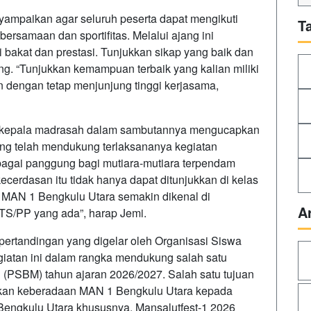
ampaikan agar seluruh peserta dapat mengikuti
T
ersamaan dan sportifitas. Melalui ajang ini
i bakat dan prestasi. Tunjukkan sikap yang baik dan
. “Tunjukkan kemampuan terbaik yang kalian miliki
n dengan tetap menjunjung tinggi kerjasama,
u kepala madrasah dalam sambutannya mengucapkan
yang telah mendukung terlaksananya kegiatan
sebagai panggung bagi mutiara-mutiara terpendam
cerdasan itu tidak hanya dapat ditunjukkan di kelas
 MAN 1 Bengkulu Utara semakin dikenal di
A
TS/PP yang ada”, harap Jemi.
pertandingan yang digelar oleh Organisasi Siswa
iatan ini dalam rangka mendukung salah satu
(PSBM) tahun ajaran 2026/2027. Salah satu tujuan
sikan keberadaan MAN 1 Bengkulu Utara kepada
Bengkulu Utara khususnya. Mansalutfest-1 2026