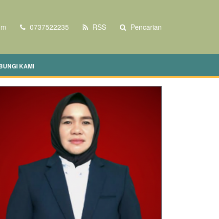
om
0737522235
RSS
Pencarian
BUNGI KAMI